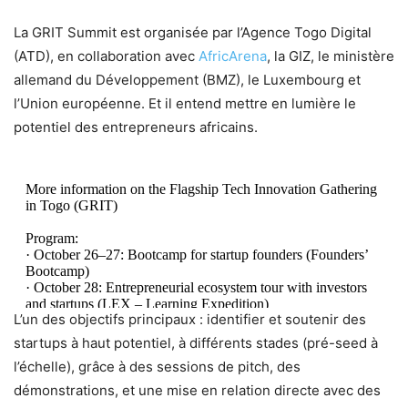
La GRIT Summit est organisée par l’Agence Togo Digital
(ATD), en collaboration avec
AfricArena
, la GIZ, le ministère
allemand du Développement (BMZ), le Luxembourg et
l’Union européenne. Et il entend mettre en lumière le
potentiel des entrepreneurs africains.
More information on the Flagship Tech Innovation Gathering
in Togo (GRIT)
Program:
· October 26–27: Bootcamp for startup founders (Founders’
Bootcamp)
· October 28: Entrepreneurial ecosystem tour with investors
and startups (LEX – Learning Expedition)
L’un des objectifs principaux : identifier et soutenir des
· October 29:…
pic.twitter.com/HVPZLzqBIM
startups à haut potentiel, à différents stades (pré-seed à
— Ministère de l'Economie Numérique 🇹🇬
l’échelle), grâce à des sessions de pitch, des
(@NumeriqueTG)
September 17, 2025
démonstrations, et une mise en relation directe avec des