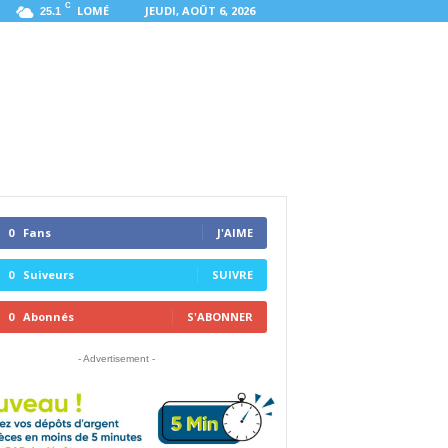
C
LOMÉ
JEUDI, AOÛT 6, 2026
25.1
0
Fans
J'AIME
0
Suiveurs
SUIVRE
0
Abonnés
S'ABONNER
- Advertisement -