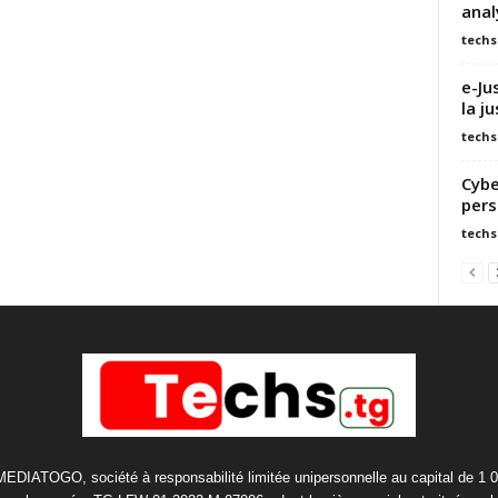
anal
techs
e-Ju
la j
techs
Cybe
pers
techs
 MEDIATOGO, société à responsabilité limitée unipersonnelle au capital de 1 