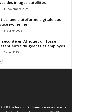
yse des images satellites
-
14 novembre 2024
stice, une plateforme digitale pour
ustice ivoirienne
-
3 février 2025
rsécurité en Afrique : un fossé
istant entre dirigeants et employés
-
5 août 2025
000 000 de franc CFA, immatriculée au registre