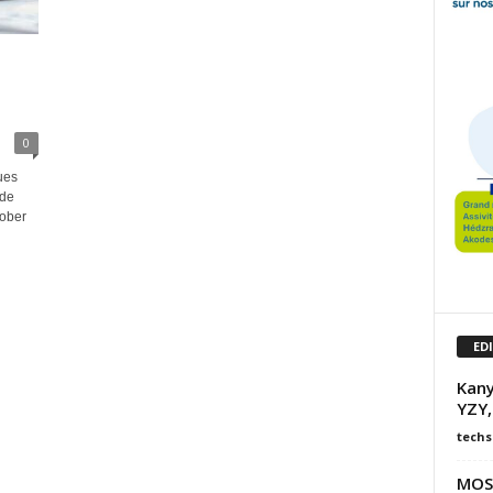
0
ues
 de
rober
ED
Kany
YZY,
techs
MOSA