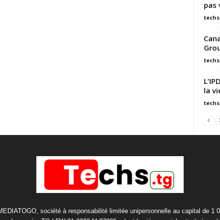
pas 
techs
Cana
Grou
techs
L’IP
la v
techs
 MEDIATOGO, société à responsabilité limitée unipersonnelle au capital de 1 