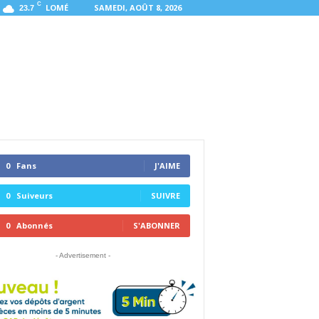
C
LOMÉ
SAMEDI, AOÛT 8, 2026
23.7
0
Fans
J'AIME
0
Suiveurs
SUIVRE
0
Abonnés
S'ABONNER
- Advertisement -