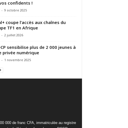
vos confidents !
-
9 octobre 2025
l+ coupe l’accès aux chaînes du
pe TF1 en Afrique
-
2 juillet 2026
DCP sensibilise plus de 2 000 jeunes à
ie privée numérique
-
1 novembre 2025
000 000 de franc CFA, immatriculée au registre