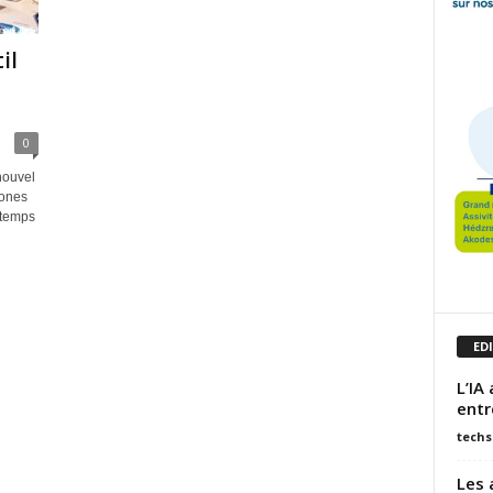
il
0
nouvel
hones
 temps
ED
L’IA
entr
techs
Les 