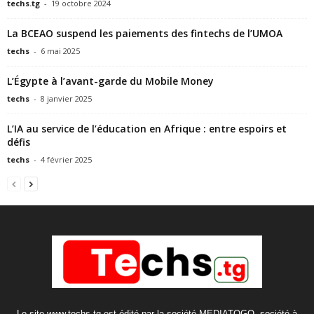
techs.tg
-
19 octobre 2024
La BCEAO suspend les paiements des fintechs de l’UMOA
techs
-
6 mai 2025
L’Égypte à l’avant-garde du Mobile Money
techs
-
8 janvier 2025
L’IA au service de l’éducation en Afrique : entre espoirs et
défis
techs
-
4 février 2025
Le site www.techs.tg est édité par la société MEDIATOGO, société à