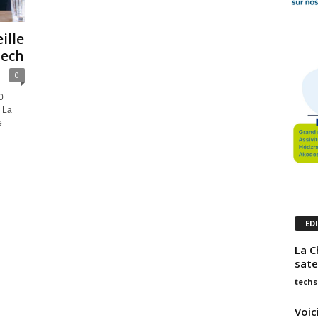
ille
tech
0
0
. La
e
ED
La C
sate
techs
Voic