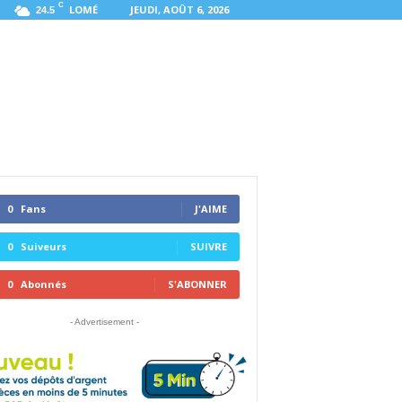
C
LOMÉ
JEUDI, AOÛT 6, 2026
24.5
0
Fans
J'AIME
0
Suiveurs
SUIVRE
0
Abonnés
S'ABONNER
- Advertisement -