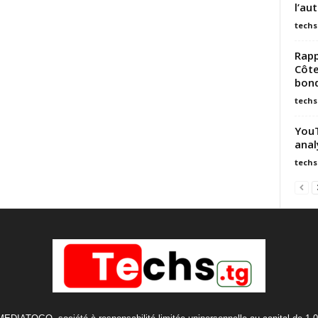
l’au
techs
Rapp
Côte
bond
techs
YouT
anal
techs