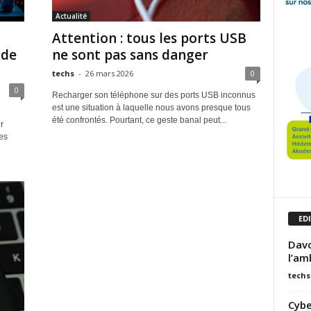
Actualité
Attention : tous les ports USB
 de
ne sont pas sans danger
techs
-
26 mars 2026
0
0
Recharger son téléphone sur des ports USB inconnus
est une situation à laquelle nous avons presque tous
été confrontés. Pourtant, ce geste banal peut...
r
es
ED
Davo
l’am
techs
Cybe