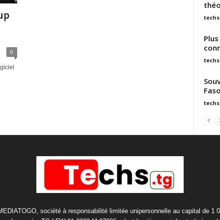
théo
up
techs
Plus
conn
0
techs
giciel
Souv
Faso
techs
 MEDIATOGO, société à responsabilité limitée unipersonnelle au capital de 1 