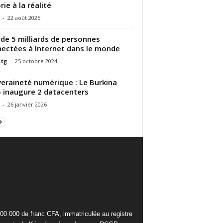
rie à la réalité
-
22 août 2025
 de 5 milliards de personnes
ectées à Internet dans le monde
.tg
-
25 octobre 2024
eraineté numérique : Le Burkina
 inaugure 2 datacenters
-
26 janvier 2026
000 000 de franc CFA, immatriculée au registre