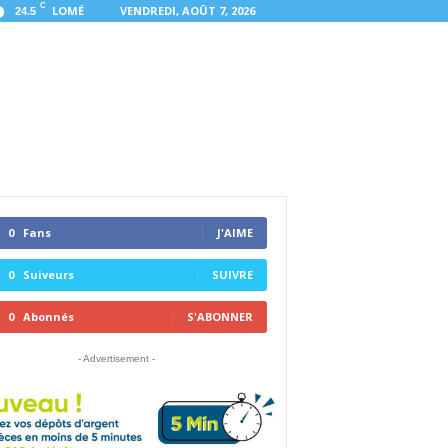
C
LOMÉ
VENDREDI, AOÛT 7, 2026
24.5
0
Fans
J'AIME
0
Suiveurs
SUIVRE
0
Abonnés
S'ABONNER
- Advertisement -