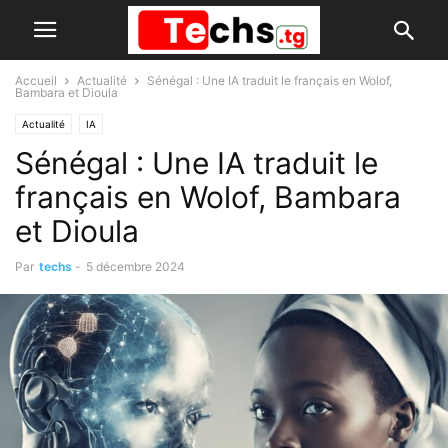
Accueil
Actualité
Sénégal : Une IA traduit le français en Wolof,
Bambara et Dioula
Actualité
IA
Sénégal : Une IA traduit le
français en Wolof, Bambara
et Dioula
Par
techs
-
5 décembre 2024