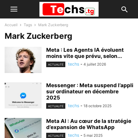
Accueil
Tags
Mark Zuckerberg
Mark Zuckerberg
Meta : Les Agents IA évoluent
moins vite que prévu, selon...
techs
-
4 juillet 2026
ACTUALITÉ
Messenger : Meta suspend l’appli
sur ordinateur en décembre
2025
techs
-
18 octobre 2025
ACTUALITÉ
Meta AI : Au cœur de la stratégie
d’expansion de WhatsApp
techs
-
5 mai 2025
ACTUALITÉ