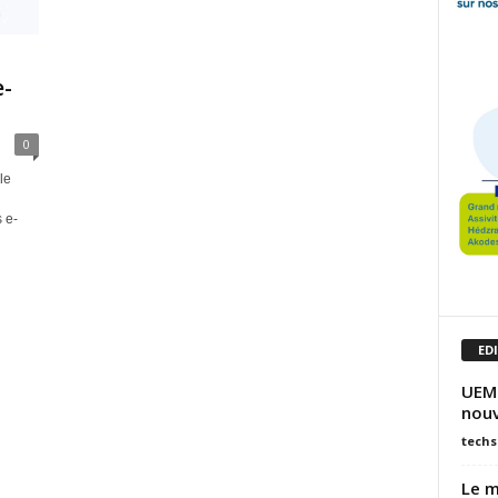
e-
0
le
 e-
ED
UEMO
nouv
techs
Le m