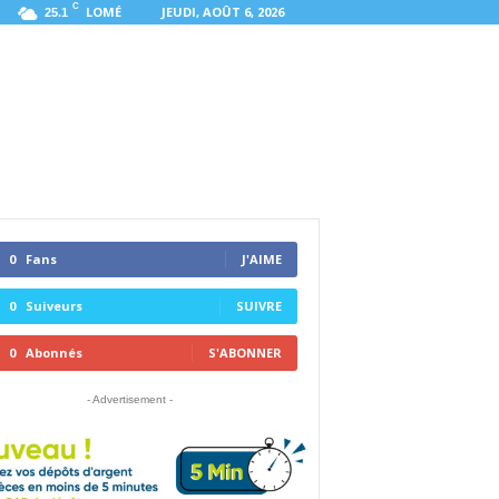
C
LOMÉ
JEUDI, AOÛT 6, 2026
25.1
0
Fans
J'AIME
0
Suiveurs
SUIVRE
0
Abonnés
S'ABONNER
- Advertisement -