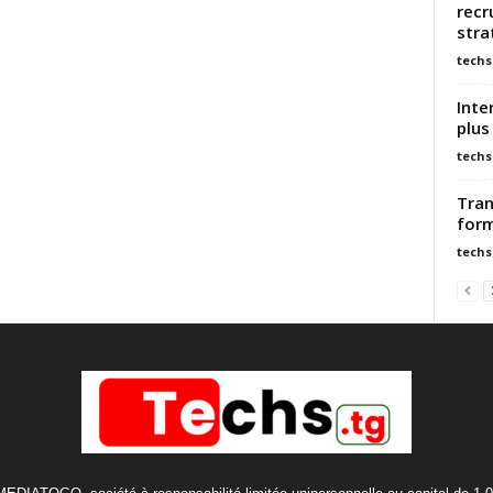
recr
stra
techs
Inte
plus
techs
Tran
form
techs