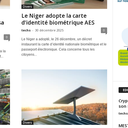
Divers
Le Niger adopte la carte
sa
d’identité biométrique AES
techs
-
30 décembre 2025
0
0
Le Niger a adopté, le 26 décembre, un décret
instaurant la carte d’identité nationale biométrique et le
passeport électronique. Cela concerne tous les
a la
citoyens...
...
ED
Cryp
son 
techs
Divers
MEST