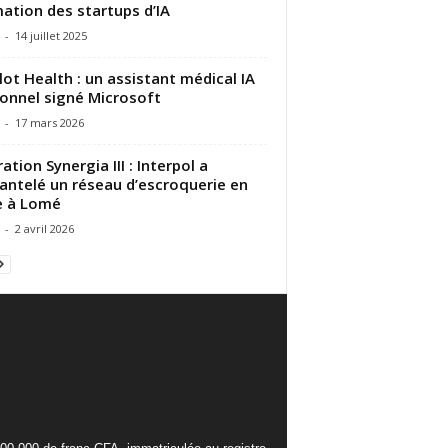
ation des startups d’IA
-
14 juillet 2025
lot Health : un assistant médical IA
onnel signé Microsoft
-
17 mars 2026
ation Synergia III : Interpol a
ntelé un réseau d’escroquerie en
e à Lomé
-
2 avril 2026