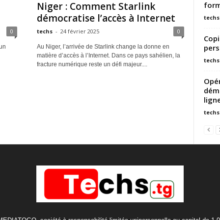
form
Niger : Comment Starlink
démocratise l’accès à Internet
techs
0
techs
-
24 février 2025
0
Copi
pers
’un
Au Niger, l’arrivée de Starlink change la donne en
matière d’accès à l’Internet. Dans ce pays sahélien, la
techs
fracture numérique reste un défi majeur....
Opér
déma
lign
techs