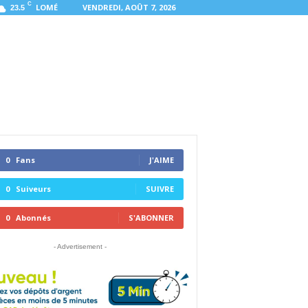
C
LOMÉ
VENDREDI, AOÛT 7, 2026
23.5
0
Fans
J'AIME
0
Suiveurs
SUIVRE
0
Abonnés
S'ABONNER
- Advertisement -