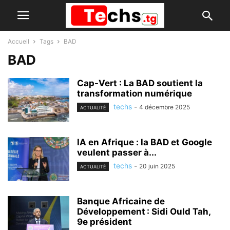
Accueil
Tags
BAD
BAD
Cap-Vert : La BAD soutient la
transformation numérique
techs
-
4 décembre 2025
ACTUALITÉ
IA en Afrique : la BAD et Google
veulent passer à...
techs
-
20 juin 2025
ACTUALITÉ
Banque Africaine de
Développement : Sidi Ould Tah,
9e président