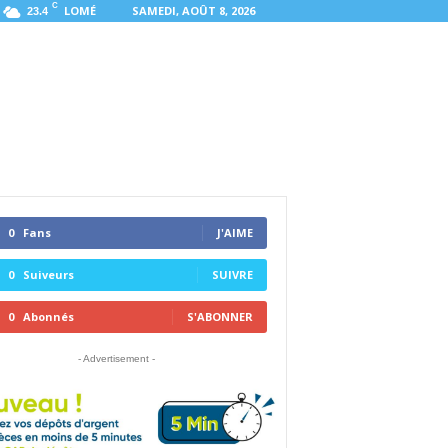
C
LOMÉ
SAMEDI, AOÛT 8, 2026
23.4
0
Fans
J'AIME
0
Suiveurs
SUIVRE
0
Abonnés
S'ABONNER
- Advertisement -