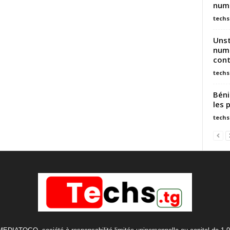
num
techs
Unst
numé
cont
techs
Béni
les 
techs