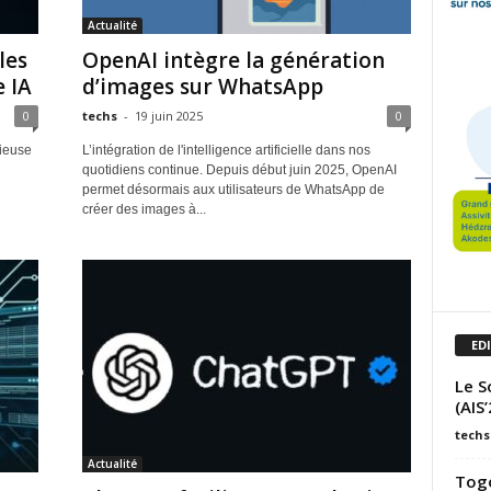
Actualité
les
OpenAI intègre la génération
 IA
d’images sur WhatsApp
0
techs
-
19 juin 2025
0
ieuse
L’intégration de l'intelligence artificielle dans nos
quotidiens continue. Depuis début juin 2025, OpenAI
permet désormais aux utilisateurs de WhatsApp de
créer des images à...
ED
Le S
(AIS
techs
Actualité
Togo