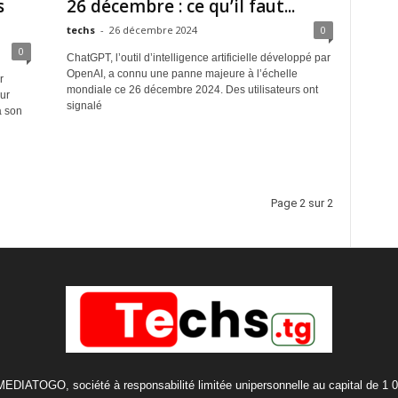
s
26 décembre : ce qu’il faut...
techs
-
26 décembre 2024
0
0
ChatGPT, l’outil d’intelligence artificielle développé par
OpenAI, a connu une panne majeure à l’échelle
r
mondiale ce 26 décembre 2024. Des utilisateurs ont
ur
signalé
à son
Page 2 sur 2
 MEDIATOGO, société à responsabilité limitée unipersonnelle au capital de 1 