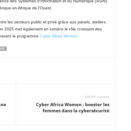
’Agence des Systèmes d’Information et du Numérique (ASIN)
rique en Afrique de l’Ouest.
tre les secteurs public et privé grâce aux panels, ateliers,
on 2025 met également en lumière le rôle croissant des
travers le programme
Cyber Africa Women
.
ITÉ
Article suivant
nne
Cyber Africa Women : booster les
femmes dans la cybersécurité