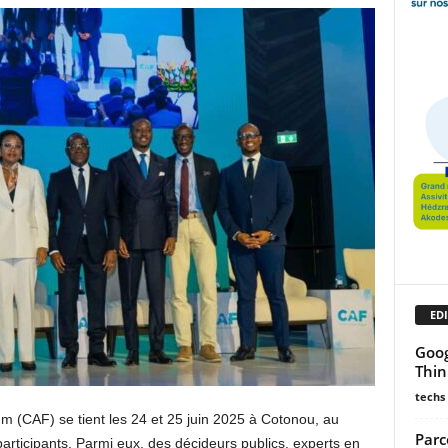
EDI
Goog
Thin
techs
m (CAF) se tient les 24 et 25 juin 2025 à Cotonou, au
Parc
articipants. Parmi eux, des décideurs publics, experts en