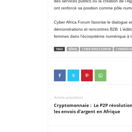
des services publics ou la création de l
ont renforcé sa position comme pôle numé
Cyber Africa Forum favorise le dialogue en
démonstrations et rencontres B2B. L’éditi
femmes dans l’écosystème numérique à 
TAGS
BÉNIN
CYBER AFRICA FORUM
CYBERSÉCUR
Article précédent
Cryptomonnaie : Le P2P révolutio
les envois d’argent en Afrique