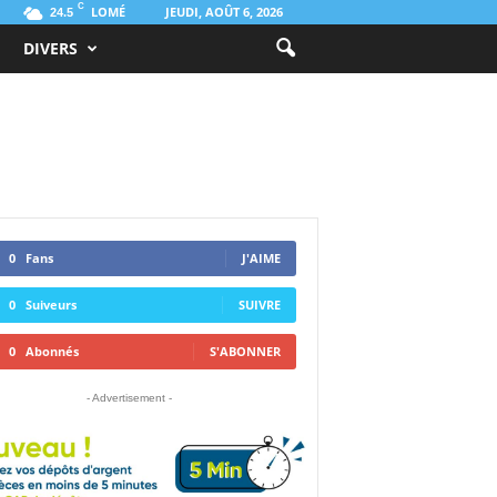
C
LOMÉ
JEUDI, AOÛT 6, 2026
24.5
DIVERS
0
Fans
J'AIME
0
Suiveurs
SUIVRE
0
Abonnés
S'ABONNER
- Advertisement -