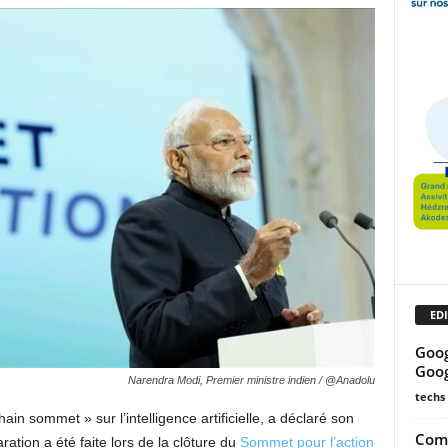
EDI
Goog
Goog
Narendra Modi, Premier ministre indien / @Anadolu
techs
ain sommet » sur l’intelligence artificielle, a déclaré son
Comm
ation a été faite lors de la clôture du
Sommet pour l’action