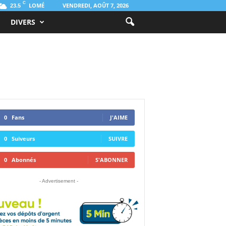
C
LOMÉ
VENDREDI, AOÛT 7, 2026
23.5
DIVERS
0
Fans
J'AIME
0
Suiveurs
SUIVRE
0
Abonnés
S'ABONNER
- Advertisement -