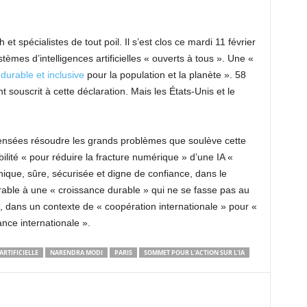
t spécialistes de tout poil. Il s’est clos ce mardi 11 février
tèmes d’intelligences artificielles « ouverts à tous ». Une «
 durable et inclusive
pour la population et la planète ». 58
t souscrit à cette déclaration. Mais les États-Unis et le
nsées résoudre les grands problèmes que soulève cette
ibilité « pour réduire la fracture numérique » d’une IA «
thique, sûre, sécurisée et digne de confiance, dans le
rable à une « croissance durable » qui ne se fasse pas au
ie, dans un contexte de « coopération internationale » pour «
nce internationale ».
ARTIFICIELLE
NARENDRA MODI
PARIS
SOMMET POUR L'ACTION SUR L'IA