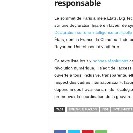
responsable
Le sommet de Paris a mêlé États, Big Tech e
sur une déclaration finale en faveur de sys
Déclaration sur une intelligence artificielle
États, dont la France, la Chine ou l’Inde on
Royaume-Uni refusent d’y adhérer.
Ce texte liste les six
bonnes résolutions
ce
révolution numérique. Il s’agit de l’access
ouverte à tous, inclusive, transparente, é
respect des cadres internationaux », favo
dépend ni des travailleurs, ni de l’écolog
promouvoir la coordination de la gouverna
TAGS
EMMANUEL MACRON
INDE
INTELLIGENCE 