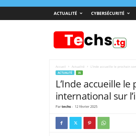
ACTUALITÉ
CYBERSÉCURITÉ
T
e
c
h
s
T
o
Accueil
Actualité
L’Inde accueille le prochain som
g
ACTUALITÉ
IA
o
L’Inde accueille l
international sur l’i
Par
techs
-
12 février 2025