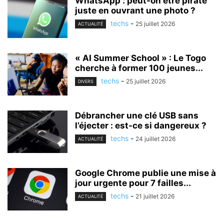
WhatsApp : peut-on être piraté
juste en ouvrant une photo ?
techs
-
25 juillet 2026
ACTUALITÉ
« AI Summer School » : Le Togo
cherche à former 100 jeunes...
techs
-
25 juillet 2026
DIVERS
Débrancher une clé USB sans
l’éjecter : est-ce si dangereux ?
techs
-
24 juillet 2026
ACTUALITÉ
Google Chrome publie une mise à
jour urgente pour 7 failles...
techs
-
21 juillet 2026
ACTUALITÉ