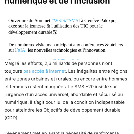
numérique et de l’inclusion
Ouverture du Sommet
#WSIS
/
#SMSI
à Genève Palexpo,
axée sur la jeunesse & l'utilisation des TIC pour le
développement durable🌎
De nombreux visiteurs participent aux conférences & ateliers
sur l’
#IA
, les nouvelles technologies et l’innovation.
Programme:
https://t.co/ErM7hvp61S
Malgré les efforts, 2,6 milliards de personnes n’ont
pic.twitter.com/Ja9WkGewah
toujours
pas accès à Internet
. Les inégalités entre régions,
entre zones urbaines et rurales, ou encore entre hommes
— ONU Genève (@ONUGeneve)
July 7, 2025
et femmes restent marquées. Le SMSI+20 insiste sur
l’urgence d’un accès universel, abordable et sécurisé au
numérique. Il s’agit pour lui de la condition indispensable
pour atteindre les Objectifs de développement durable
(ODD).
L’événement met en avant la nécessité de renforcer la