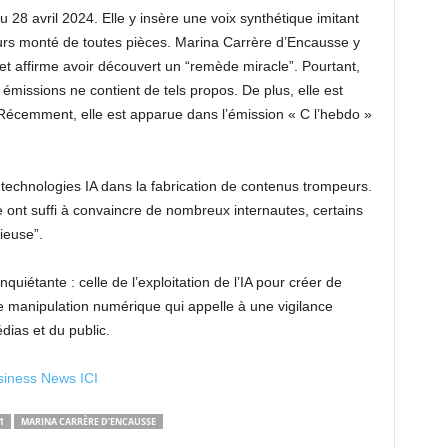
28 avril 2024. Elle y insère une voix synthétique imitant
ours monté de toutes pièces. Marina Carrère d’Encausse y
 affirme avoir découvert un “remède miracle”. Pourtant,
missions ne contient de tels propos. De plus, elle est
 Récemment, elle est apparue dans l’émission « C l’hebdo »
 technologies IA dans la fabrication de contenus trompeurs.
e ont suffi à convaincre de nombreux internautes, certains
ieuse”.
uiétante : celle de l’exploitation de l’IA pour créer de
ne manipulation numérique qui appelle à une vigilance
dias et du public.
usiness News ICI
1
MARINA CARRÈRE D’ENCAUSSE