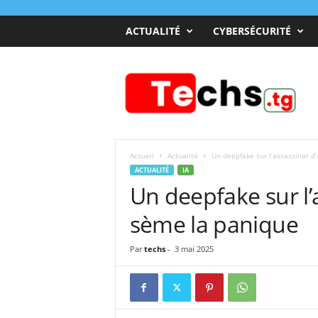
ACTUALITÉ
CYBERSÉCURITÉ
T
e
c
h
s
T
o
Accueil
Actualité
Un deepfake sur l’assassinat 
g
ACTUALITÉ
IA
o
Un deepfake sur l
sème la panique
Par
techs
-
3 mai 2025