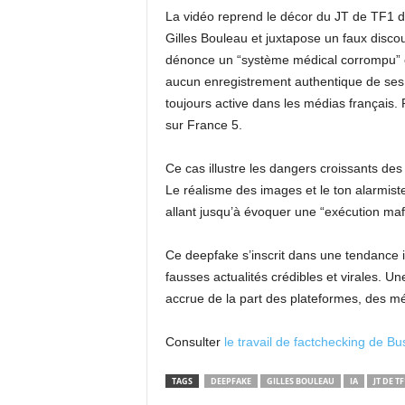
La vidéo reprend le décor du JT de TF1 du 
Gilles Bouleau et juxtapose un faux disc
dénonce un “système médical corrompu” et
aucun enregistrement authentique de ses é
toujours active dans les médias français.
sur France 5.
Ce cas illustre les dangers croissants des
Le réalisme des images et le ton alarmist
allant jusqu’à évoquer une “exécution maf
Ce deepfake s’inscrit dans une tendance inq
fausses actualités crédibles et virales. U
accrue de la part des plateformes, des mé
Consulter
le travail de factchecking de B
TAGS
DEEPFAKE
GILLES BOULEAU
IA
JT DE TF