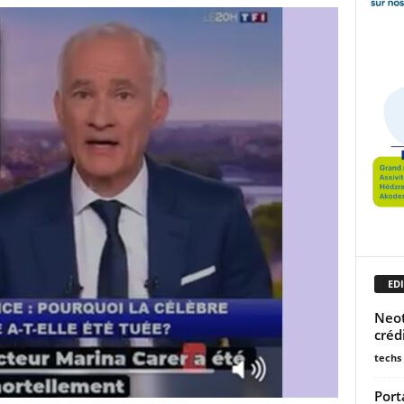
EDI
Neote
créd
techs
Port