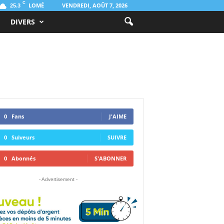
C
LOMÉ
VENDREDI, AOÛT 7, 2026
25.3
DIVERS
0
Fans
J'AIME
0
Suiveurs
SUIVRE
0
Abonnés
S'ABONNER
- Advertisement -