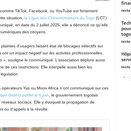
fina
techs
ux comme TikTok, Facebook, ou YouTube est fortement
tte situation,
la Ligue des Consommateurs du Togo
(LCT)
Tech
qué, en date du 2 juillet 2025, elle a dénoncé ce qu’elle
pour
numériques des citoyens.
togo
techs
laintes d’usagers faisant état de blocages sélectifs sur
 ont un impact négatif sur les activités professionnelles,
Hôpi
serv
s »
, souligne le communiqué. L’association déplore aussi
techs
ine de ces restrictions. Elle interpelle aussi bien les
régulation.
les opérateurs Yas ou Moov Africa n’ont communiqué sur ces
é distinct publié le 6 juin
, le gouvernement togolais
s réseaux sociaux. Elle y évoquait la propagation de
s ou d’appels à la révolte.