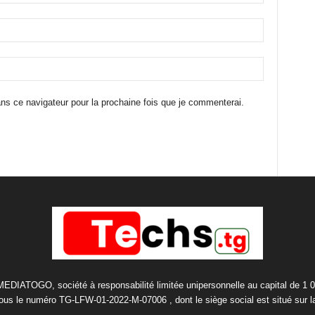
ns ce navigateur pour la prochaine fois que je commenterai.
 MEDIATOGO, société à responsabilité limitée unipersonnelle au capital de 1 
us le numéro TG-LFW-01-2022-M-07006 , dont le siège social est situé sur 