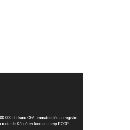
000 000 de franc CFA, immatriculée au registre
la route de Kégué en face du camp RCGP.