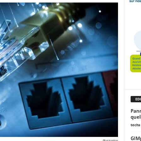
EDI
Pann
quel
techs
GIMp
Illustration