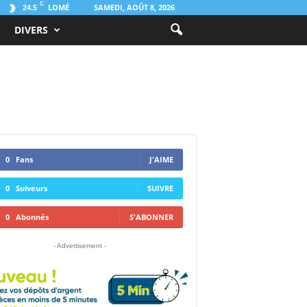
C
LOMÉ
SAMEDI, AOÛT 8, 2026
24.5
DIVERS
0
Fans
J'AIME
0
Suiveurs
SUIVRE
0
Abonnés
S'ABONNER
- Advertisement -